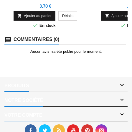
Prix
Pr
3,70 €
1,


Ajouter au panier
Détails
Ajouter au p


En stock
En
COMMENTAIRES (0)
Aucun avis n'a été publié pour le moment.

PRODUITS

NOTRE SOCIÉTÉ

VOTRE COMPTE