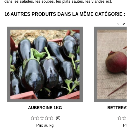
dans les salades, les soupes, les plats sautés, les viandes ect.
16 AUTRES PRODUITS DANS LA MÊME CATÉGORIE :
<
>
AUBERGINE 1KG
BETTERAVE
(0)
Prix au kg
Prix