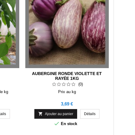
AUBERGINE RONDE VIOLETTE ET
RAYÉE 1KG
(0)
le kg
Prix au kg
Prix
3,69 €

ails
Ajouter au panier
Détails

En stock