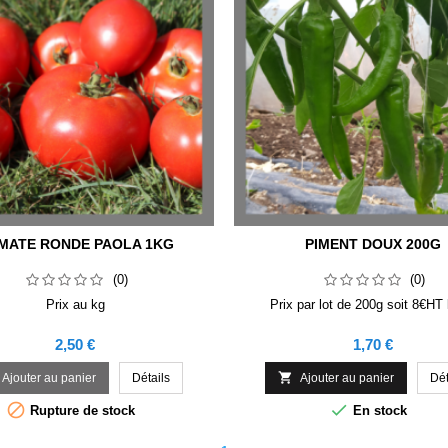
MATE RONDE PAOLA 1KG
PIMENT DOUX 200G
(0)
(0)
Prix au kg
Prix par lot de 200g soit 8€HT 
Prix
Prix
2,50 €
1,70 €

Ajouter au panier
Détails
Ajouter au panier
Dét


Rupture de stock
En stock