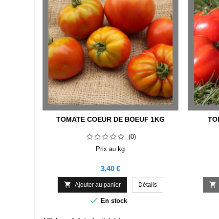
TOMATE COEUR DE BOEUF 1KG
TO
(0)
Prix au kg
Prix
3,40 €


Ajouter au panier
Détails

En stock