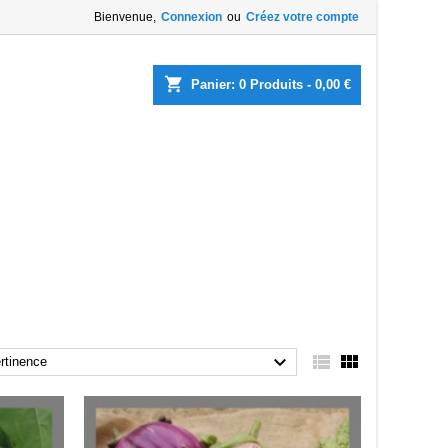
Bienvenue,
Connexion
ou
Créez votre compte
shopping_cart
Panier:
0
Produits - 0,00 €



rtinence